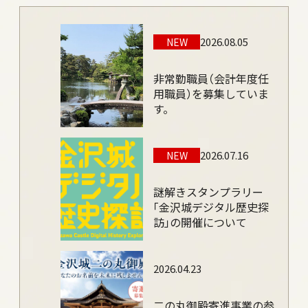
土蔵（鶴丸倉庫）
旧第六旅団司令部庁舎、軍隊の遺構
2026.08.05
NEW
辰巳用水の石管、石製の井戸枠
金沢城の復元整備
非常勤職員（会計年度任
用職員）を募集していま
菱櫓・五十間長屋・橋爪門続櫓
す。
河北門
橋爪門
2026.07.16
NEW
鼠多門・鼠多門橋
玉泉院丸庭園
謎解きスタンプラリー
いもり堀
「金沢城デジタル歴史探
築城の技
訪」の開催について
漆喰壁、海鼠壁の技
鉛瓦の技
2026.04.23
金沢城の調査研究
計画、資料等
二の丸御殿寄進事業の参