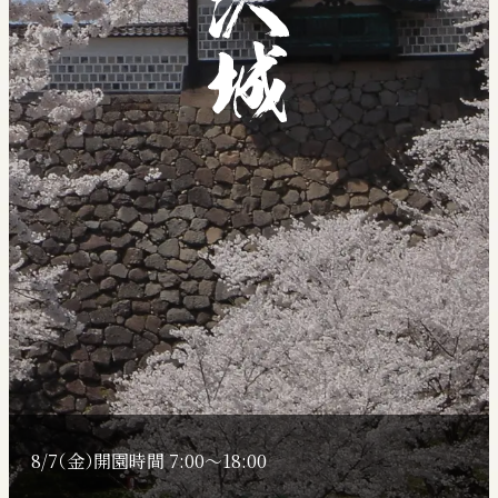
ガイドサービス
バリアフリー対応
公園利用にあたってのお願い
リーフレット
学校利用のご案内
公園の施設利用
（許可が必要な行為）について
よくある質問
園内のご案内
金沢城の歴史
金沢城公園の魅力
休憩所、ガイダンス施設
金沢城公園の自然
8/7（金）
開園時間 7:00〜18:00
夜間開園・ライトアップ