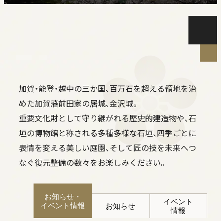
二の丸御殿の復元整備
石垣の復旧
加賀・能登・越中の三か国、百万石を超える領地を治
金沢城の特徴
めた加賀藩前田家の居城、金沢城。
歴代の城主、ゆかりの人物
重要文化財として守り継がれる歴史的建造物や、石
天守、三階櫓の史料
垣の博物館と称される多種多様な石垣、
四季ごとに
縄張りの変遷
表情を変える美しい庭園、そして匠の技を未来へつ
明治時代以降の変遷
なぐ復元整備の数々をお楽しみください。
石垣の博物館
重要文化財建造物、明治期の建造物
お知らせ・
石川門
イベント
イベント情報
お知らせ
情報
三十間長屋