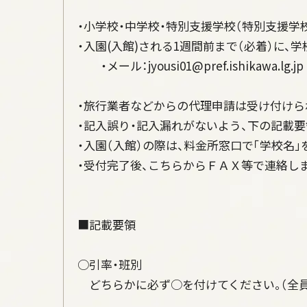
・小学校・中学校・特別支援学校（特別支援学
・入園(入館)される1週間前まで（必着）に、
・メール：jyousi01@pref.ishikawa.lg.jp F
・旅行業者などからの代理申請は受け付けら
・記入誤り・記入漏れがないよう、下の記載
・入園（入館）の際は、料金所窓口で「学校名
・受付完了後、こちらからＦＡＸ等で連絡しま
■記載要領
○引率・班別
どちらかに必ず○を付けてください。（全員