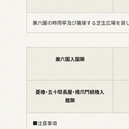
兼六園の時雨亭及び隣接する芝生広場を貸
兼六園入園願
菱櫓・五十間長屋・橋爪門続櫓入
館願
■注意事項