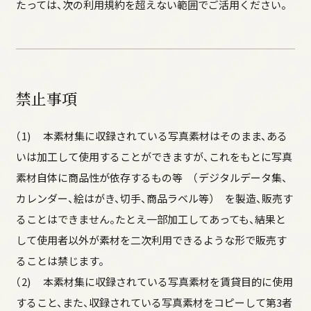
ガイドサービス
たっては、次の利用規約を超えない範囲でご活用ください。
バリアフリー対応
公園利用にあたってのお願い
リーフレット
学校利用のご案内
禁止事項
公園の施設利用
（許可が必要な行為）について
（1) 本素材集に収録されている写真素材はそのまま、ある
よくある質問
いは加工して使用することができますが、これをもとに写真
素材自体に商品性が依存するもの等 （デジタルデータ集、
カレンダー、絵はがき、切手、商品ラベル等） を製造、販売す
園内のご案内
ることはできません。たとえ一部加工してあっても、結果と
金沢城の歴史
して使用者以外が素材を二次利用できるような形で販売す
金沢城公園の魅力
ることは禁じます。
休憩所、ガイダンス施設
（2) 本素材集に収録されている写真素材を賃貸目的に使用
金沢城公園の自然
すること、また、収録されている写真素材をコピーして第3者
夜間開園・ライトアップ