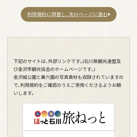
土蔵（鶴丸倉庫）
利用規約に同意し、次のページに進む
旧第六旅団司令部庁舎、軍隊の遺構
辰巳用水の石管、石製の井戸枠
金沢城の復元整備
菱櫓・五十間長屋・橋爪門続櫓
河北門
下記のサイトは、外部リンクです。(石川県観光連盟及
橋爪門
び金沢市観光協会のホームページです。)
鼠多門・鼠多門橋
金沢城公園と兼六園の写真素材も収録されていますの
玉泉院丸庭園
で、利用規約をご確認のうえご使用くださるようお願
いもり堀
いします。
築城の技
漆喰壁、海鼠壁の技
鉛瓦の技
金沢城の調査研究
計画、資料等