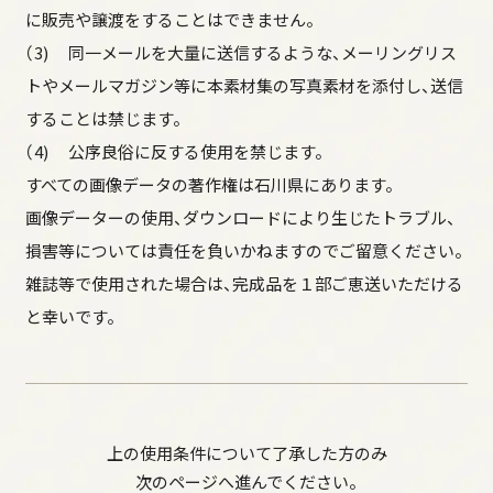
に販売や譲渡をすることはできません。
二の丸御殿の復元整備
（3) 同一メールを大量に送信するような、メーリングリス
石垣の復旧
トやメールマガジン等に本素材集の写真素材を添付し、送信
することは禁じます。
（4) 公序良俗に反する使用を禁じます。
すべての画像データの著作権は石川県にあります。
画像データーの使用、ダウンロードにより生じたトラブル、
金沢城の特徴
損害等については責任を負いかねますのでご留意ください。
歴代の城主、ゆかりの人物
雑誌等で使用された場合は、完成品を１部ご恵送いただける
天守、三階櫓の史料
と幸いです。
縄張りの変遷
明治時代以降の変遷
石垣の博物館
重要文化財建造物、明治期の建造物
石川門
上の使用条件について了承した方のみ
次のページへ進んでください。
三十間長屋