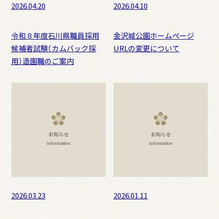
2026.04.20
2026.04.10
土蔵（鶴丸倉庫）
旧第六旅団司令部庁舎、軍隊の遺構
令和８年度石川県職員採用
金沢城公園ホームページ
辰巳用水の石管、石製の井戸枠
候補者試験（カムバック採
URLの変更について
金沢城の復元整備
用）造園職のご案内
菱櫓・五十間長屋・橋爪門続櫓
河北門
橋爪門
鼠多門・鼠多門橋
玉泉院丸庭園
いもり堀
築城の技
漆喰壁、海鼠壁の技
鉛瓦の技
2026.03.23
2026.01.11
金沢城の調査研究
計画、資料等