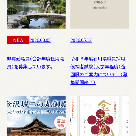
ガイドサービス
バリアフリー対応
公園利用にあたってのお願い
リーフレット
学校利用のご案内
NEW
2026.08.05
2026.05.13
公園の施設利用
（許可が必要な行為）について
非常勤職員（会計年度任用職
令和８年度石川県職員採用
よくある質問
員）を募集しています。
候補者試験（大学卒程度）造
園職のご案内について （募
集期間終了）
園内のご案内
金沢城の歴史
金沢城公園の魅力
休憩所、ガイダンス施設
金沢城公園の自然
夜間開園・ライトアップ