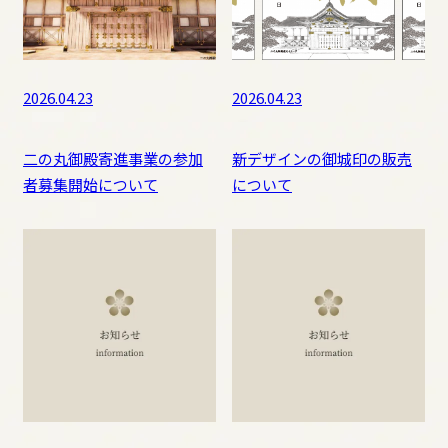
二の丸御殿の復元整備
石垣の復旧
2026.04.23
2026.04.23
二の丸御殿寄進事業の参加
新デザインの御城印の販売
者募集開始について
について
金沢城の特徴
歴代の城主、ゆかりの人物
天守、三階櫓の史料
縄張りの変遷
明治時代以降の変遷
石垣の博物館
重要文化財建造物、明治期の建造物
石川門
三十間長屋