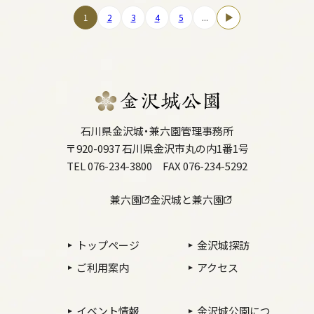
1
2
3
4
5
...
石川県金沢城・兼六園管理事務所
〒920-0937 石川県金沢市丸の内1番1号
TEL 076-234-3800
FAX 076-234-5292
兼六園
金沢城と兼六園
トップページ
金沢城探訪
ご利用案内
アクセス
イベント情報
金沢城公園につ