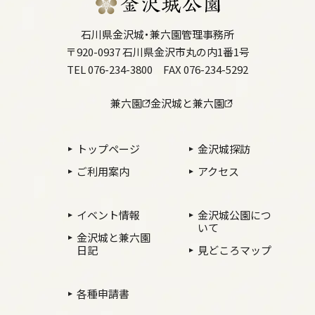
土蔵（鶴丸倉庫）
石川県金沢城・兼六園管理事務所
旧第六旅団司令部庁舎、軍隊の遺構
〒920-0937 石川県金沢市丸の内1番1号
辰巳用水の石管、石製の井戸枠
TEL 076-234-3800
FAX 076-234-5292
金沢城の復元整備
菱櫓・五十間長屋・橋爪門続櫓
兼六園
金沢城と兼六園
河北門
橋爪門
トップページ
金沢城探訪
鼠多門・鼠多門橋
ご利用案内
アクセス
玉泉院丸庭園
いもり堀
イベント情報
金沢城公園につ
築城の技
いて
金沢城と兼六園
漆喰壁、海鼠壁の技
日記
見どころマップ
鉛瓦の技
金沢城の調査研究
各種申請書
計画、資料等