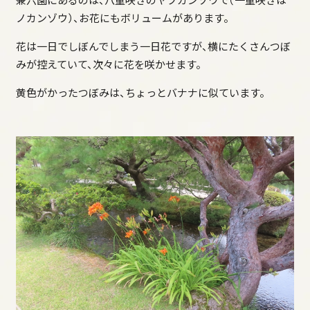
ガイドサービス
ノカンゾウ）、お花にもボリュームがあります。
バリアフリー対応
公園利用にあたってのお願い
花は一日でしぼんでしまう一日花ですが、横にたくさんつぼ
みが控えていて、次々に花を咲かせます。
リーフレット
学校利用のご案内
黄色がかったつぼみは、ちょっとバナナに似ています。
公園の施設利用
（許可が必要な行為）について
よくある質問
園内のご案内
金沢城の歴史
金沢城公園の魅力
休憩所、ガイダンス施設
金沢城公園の自然
夜間開園・ライトアップ