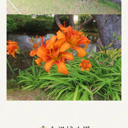
二の丸御殿の復元整備
石垣の復旧
金沢城の特徴
歴代の城主、ゆかりの人物
天守、三階櫓の史料
縄張りの変遷
明治時代以降の変遷
石垣の博物館
重要文化財建造物、明治期の建造物
石川門
三十間長屋